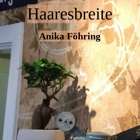
Haaresbreite
Anika Föhring