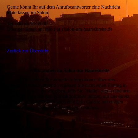
Gerne könnt Ihr auf dem Anrufbeantworter eine Nachricht
hinterlassen im Salon.
Tel: 040 66 99 69 60
Oder per Email an: info ( at ) salon-um-haaresbreite.de
Zurück zur Übersicht
Willkommen im Salon um Haarebreite
Hier finden Sie aktuelle Informationen
über uns
.
Sehen Sie sich um und vergessen Sie nicht einen Eintrag in
unser
Gästebuch
zu schreiben, falls Sie "Hallo" sagen möchten.
Gerne können Sie das
Kontaktformular
nutzen, um uns direkt
zu schreiben.
Es gibt auch eine Foto Galerie mit einigen
Eindrücken und Impressionen.
Unsere Öffnungszeiten
Dienstag