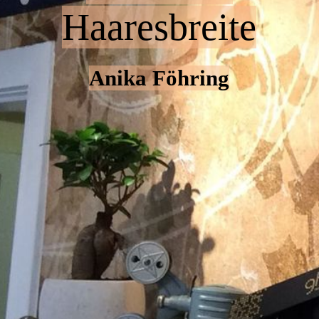
Haaresbreite
Anika Föhring