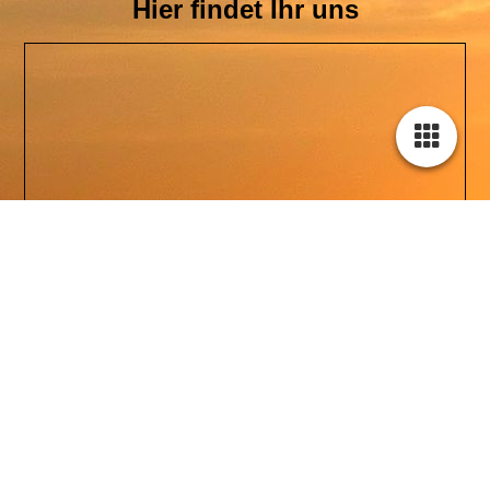
Hier findet Ihr uns
Cookie-Einstellungen
Diese Webseite verwendet Cookies, um Besuchern ein optimales
Nutzererlebnis zu bieten. Bestimmte Inhalte von Drittanbietern werden
nur angezeigt, wenn die entsprechende Option aktiviert ist. Die
Datenverarbeitung kann dann auch in einem Drittland erfolgen.
Weitere Informationen hierzu in der Datenschutzerklärung.
Technisch notwendige
Diese Cookies sind zum Betrieb der Webseite notwendig, z.B. zum
Schutz vor Hackerangriffen und zur Gewährleistung eines
konsistenten und der Nachfrage angepassten Erscheinungsbilds der
Seite.
Analytische
Diese Cookies werden verwendet, um das Nutzererlebnis weiter zu