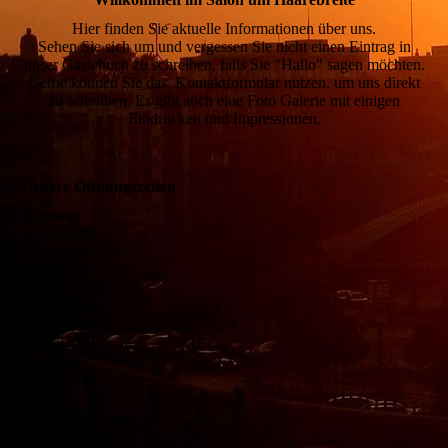
Hier finden Sie aktuelle Informationen
über uns
.
Sehen Sie sich um und vergessen Sie nicht einen Eintrag in
unser
Gästebuch
zu schreiben, falls Sie "Hallo" sagen möchten.
Gerne können Sie das
Kontaktformular
nutzen, um uns direkt
zu schreiben.
Es gibt auch eine Foto Galerie mit einigen
Eindrücken und Impressionen.
Unsere Öffnungszeiten
Dienstag
9
:
00
–
18
:
00
Mittwoch
9
:
00
–
18
:
00
Donnerstag
9
:
00
–
18
:
00
Freitag
9
:
00
–
18
:
00
Samstag
9
:
00
–
18
:
00